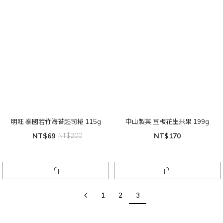
明旺 泰國若竹海苔起司捲 115g
中山製菓 豆板花生米果 199g
NT$69
NT$200
NT$170
1
2
3