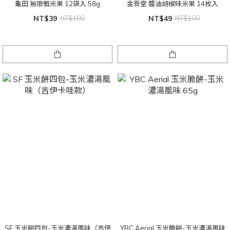
龜田 無限蝦米果 12袋入 58g
金吾堂 醬油胡椒味米果 14枚入
NT$39
NT$100
NT$49
NT$100
SF 玉米餅四包-玉米濃湯風味（吉伊
YBC Aerial 玉米脆餅-玉米濃湯風味