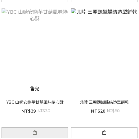
售完
YBC 山崎安納芋甘藷風味捲心酥
北陸 三麗鷗蝴蝶結造型餅乾
NT$39
NT$70
NT$20
NT$80