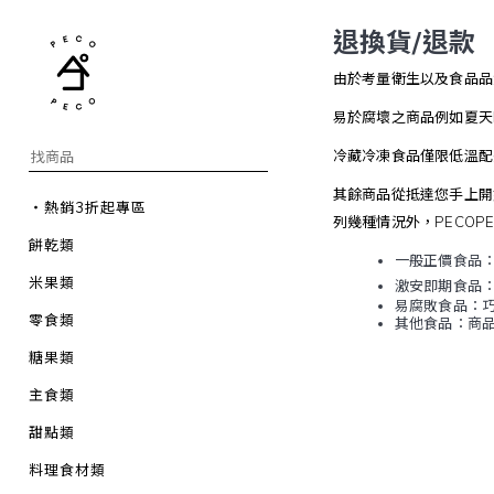
退換貨/退款
由於考量衛生以及食品品
易於腐壞之商品例如夏天
冷藏冷凍食品僅限低溫配
其餘商品從抵達您手上開
・熱銷3折起專區
列幾種情況外，
PECOP
餅乾類
一般正價食品
米果類
激安即期食品
易腐敗食品：巧
零食類
其他食品：商
糖果類
主食類
甜點類
料理食材類