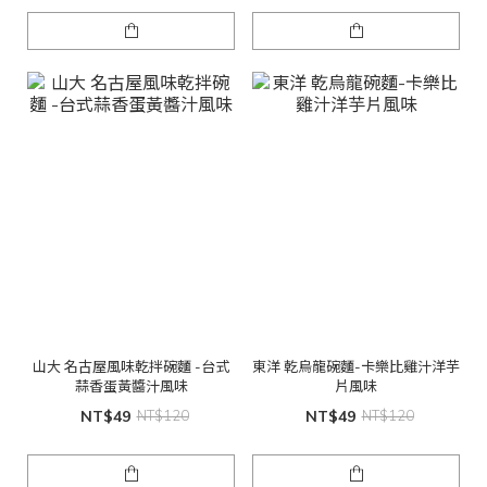
山大 名古屋風味乾拌碗麵 -台式
東洋 乾烏龍碗麵-卡樂比雞汁洋芋
蒜香蛋黃醬汁風味
片風味
NT$49
NT$120
NT$49
NT$120