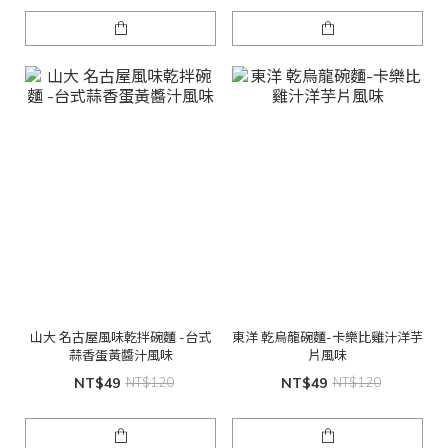
山大 名古屋風味乾拌碗麵 -台式
東洋 乾烏龍碗麵-卡樂比雞汁洋芋
蒜香蛋黃醬汁風味
片風味
NT$49
NT$120
NT$49
NT$120