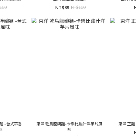
100
NT$39
NT$100
麵 -台式蒜香
東洋 乾烏龍碗麵-卡樂比雞汁洋芋片風
東洋 正麵
味
味