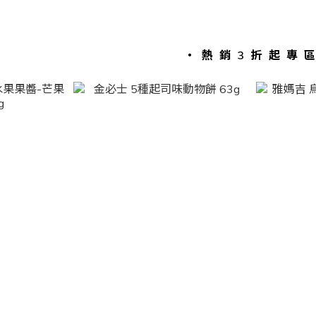
・熱銷3折起專