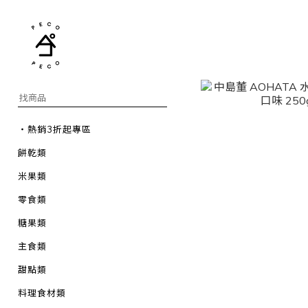
・熱銷3折起專區
餅乾類
米果類
零食類
糖果類
主食類
甜點類
料理食材類