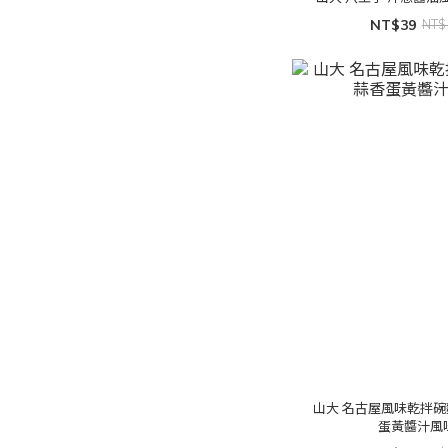
NT$39
NT$
山大 名古屋風味乾拌碗
蛋黃醬汁風