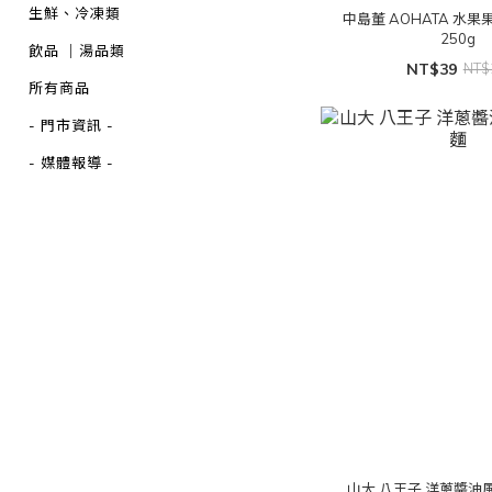
生鮮、冷凍類
中島董 AOHATA 水
250g
飲品 ｜湯品類
NT$39
NT$
所有商品
- 門市資訊 -
- 媒體報導 -
山大 八王子 洋蔥醬油