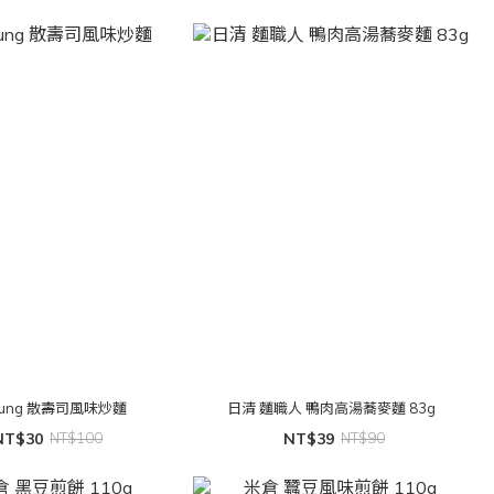
oung 散壽司風味炒麵
日清 麵職人 鴨肉高湯蕎麥麵 83g
NT$30
NT$100
NT$39
NT$90