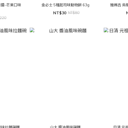
果果醬-芒果口味
金必士 5種起司味動物餅 63g
雅媽吉 烏
NT$30
NT$80
220
風味拉麵碗麵
山大 醬油風味碗麵
日清 元