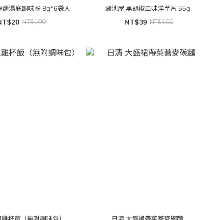
龍麵湯底調味粉 8g*6袋入
湖池屋 黑胡椒風味洋芋片 55g
NT$20
NT$100
NT$39
NT$100
祖雞杯飯（無附調味包）
日清 大盛裙帶菜蕎麥碗麵