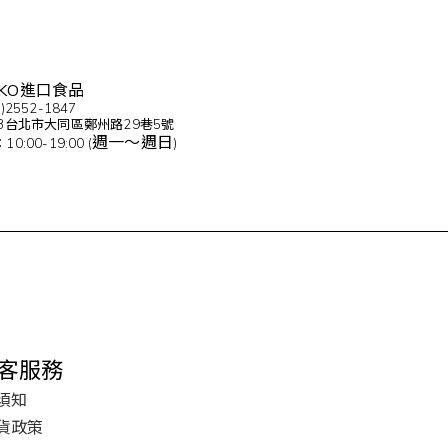
KO進口食品
2552-1847
3台北市大同區鄭州路29巷5號
週一～週日
:00-19:00 (
)
客服務
須知
貨政策