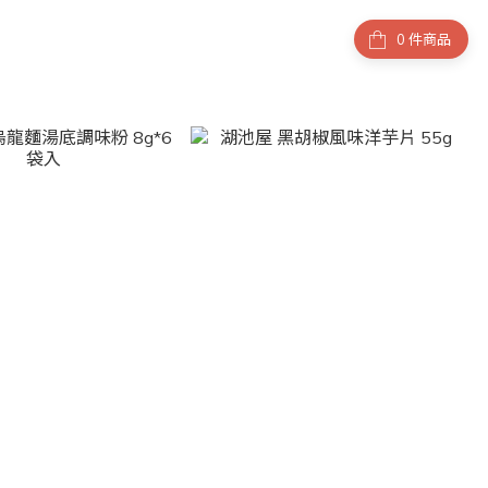
件商品
區