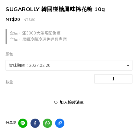
SUGAROLLY 韓國椪糖風味棉花糖 10g
NT$20
NT$60
全店，滿3000大榮宅配免運
全店，黑貓冷藏冷凍免運費專案
顏色
數量
加入追蹤清單
分享到