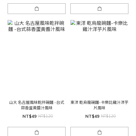
山大 名古屋風味乾拌碗麵 -台式
東洋 乾烏龍碗麵-卡樂比雞汁洋芋
蒜香蛋黃醬汁風味
片風味
NT$49
NT$120
NT$49
NT$120