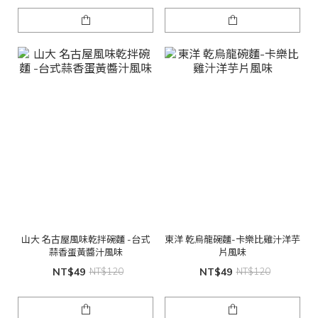
山大 名古屋風味乾拌碗麵 -台式
東洋 乾烏龍碗麵-卡樂比雞汁洋芋
蒜香蛋黃醬汁風味
片風味
NT$49
NT$120
NT$49
NT$120