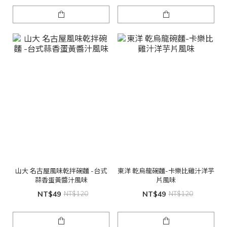
山大 名古屋風味乾拌碗麵 -台式
東洋 乾烏龍碗麵-卡樂比雞汁洋芋
蒜香蛋黃醬汁風味
片風味
NT$49
NT$120
NT$49
NT$120