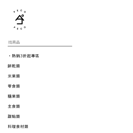
・熱銷3折起專區
餅乾類
米果類
零食類
糖果類
主食類
甜點類
料理食材類