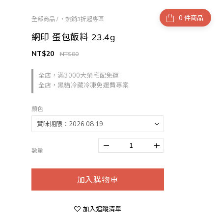
件商品
全部商品
/
・熱銷3折起專區
網印 蛋包飯料 23.4g
NT$20
NT$80
全店，滿3000大榮宅配免運
全店，黑貓冷藏冷凍免運費專案
顏色
數量
加入購物車
加入追蹤清單