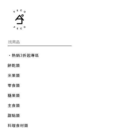
・熱銷3折起專區
餅乾類
米果類
零食類
糖果類
主食類
甜點類
料理食材類