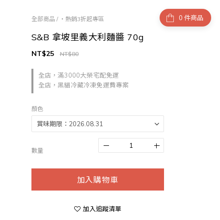
件商品
全部商品
/
・熱銷3折起專區
S&B 拿坡里義大利麵醬 70g
NT$25
NT$80
全店，滿3000大榮宅配免運
全店，黑貓冷藏冷凍免運費專案
顏色
數量
加入購物車
加入追蹤清單