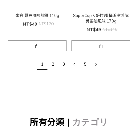
米倉 蠶豆風味煎餅 110g
SuperCup大盛拉麵 橫浜家系豚
骨醬油風味 170g
NT$49
NT$120
NT$49
NT$140
1
2
3
4
5
所有分類 |
カテゴリ