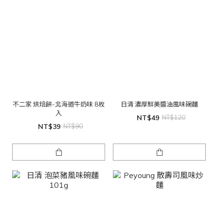
不二家 烘焙餅-北海道牛奶味 8枚
日清 濃厚鮮美醬油風味碗麵
入
NT$49
NT$120
NT$39
NT$90