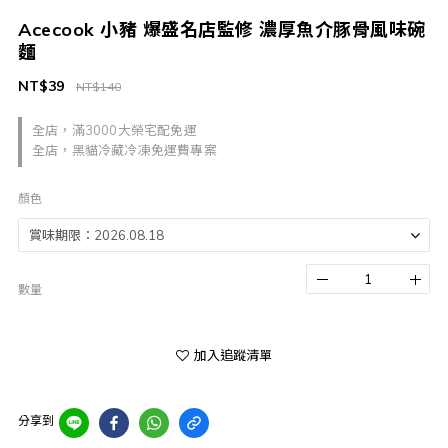
Acecook 小豬 爆盛名店監修 濃厚魚介豚骨風味碗
麵
NT$39
NT$140
全店，滿3000大榮宅配免運
全店，黑貓冷藏冷凍免運費專案
顏色
數量
加入追蹤清單
分享到