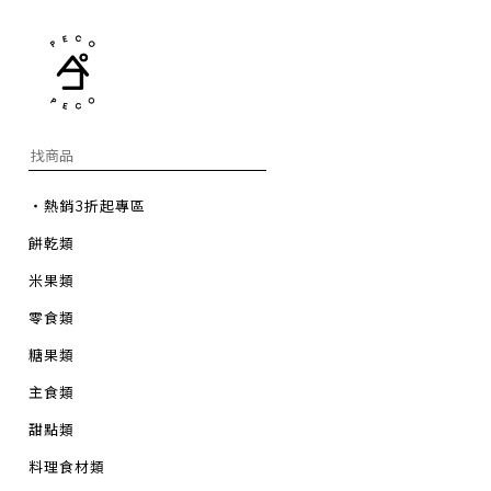
・熱銷3折起專區
餅乾類
米果類
零食類
糖果類
主食類
甜點類
料理食材類