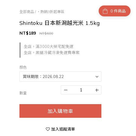
件商品
全部商品
/
・熱銷3折起專區
Shintoku 日本新潟越光米 1.5kg
NT$189
NT$600
全店，滿3000大榮宅配免運
全店，黑貓冷藏冷凍免運費專案
顏色
數量
加入購物車
加入追蹤清單