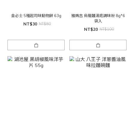
金必士 5種起司味動物餅 63g
雅媽吉 烏龍麵湯底調味粉 8g*6
袋入
NT$30
NT$80
NT$20
NT$100