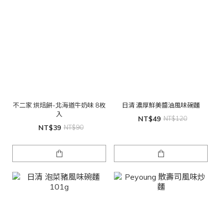
不二家 烘焙餅-北海道牛奶味 8枚
日清 濃厚鮮美醬油風味碗麵
入
NT$49
NT$120
NT$39
NT$90