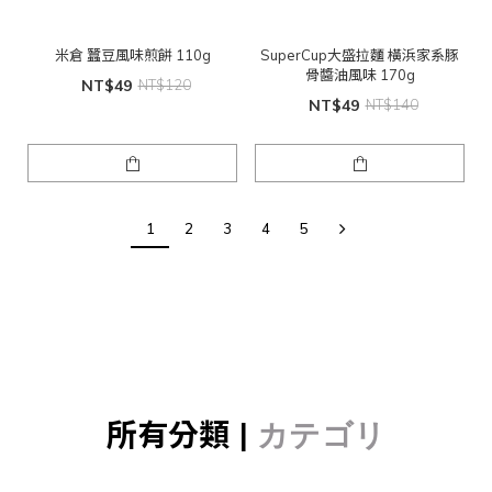
米倉 蠶豆風味煎餅 110g
SuperCup大盛拉麵 橫浜家系豚
骨醬油風味 170g
NT$49
NT$120
NT$49
NT$140
1
2
3
4
5
所有分類 |
カテゴリ