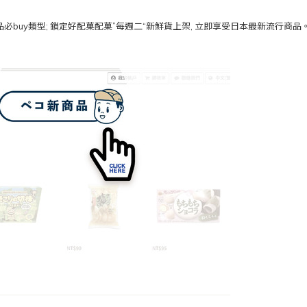
必buy類型; 鎖定好配菓配菓”每週二“新鮮貨上架, 立即享受日本最新流行商品