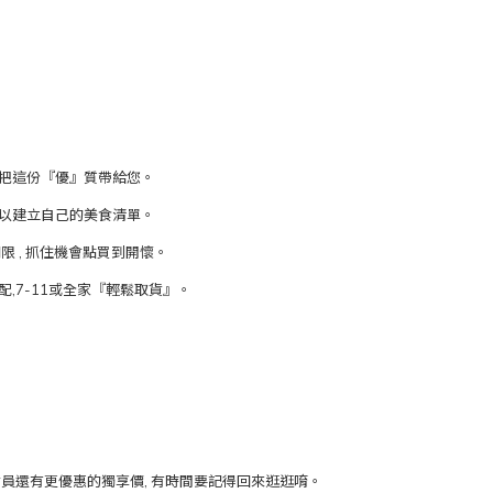
配菓把這份『優』質帶給您。
菓可以建立自己的美食清單。
限 , 抓住機會點買到開懷。
配,7-11或全家『輕鬆取貨』。
員還有更優惠的獨享價, 有時間要記得回來逛逛唷。