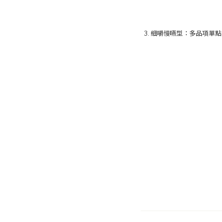
3. 細嚼慢嚥型：多品項單