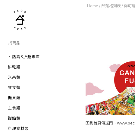
Home
/
部落格列表
/
你可能爬
・熱銷3折起專區
餅乾類
米果類
零食類
糖果類
主食類
甜點類
回到首頁傳送門：www.pecop
料理食材類