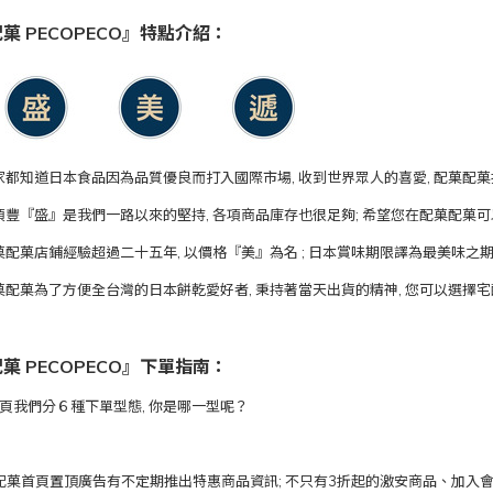
菓 PECOPECO』特點介紹：
 大家都知道日本食品因為品質優良而打入國際市場, 收到世界眾人的喜愛, 配菓
 品項豐『盛』是我們一路以來的堅持, 各項商品庫存也很足夠; 希望您在配菓配
 配菓配菓店鋪經驗超過二十五年, 以價格『美』為名 ; 日本賞味期限譯為最美味之期
 配菓配菓為了方便全台灣的日本餅乾愛好者, 秉持著當天出貨的精神, 您可以選擇宅
菓 PECOPECO』下單指南：
首頁我們分６種下單型態, 你是哪一型呢？
配菓首頁置頂廣告有不定期推出特惠商品資訊; 不只有3折起的激安商品、加入會