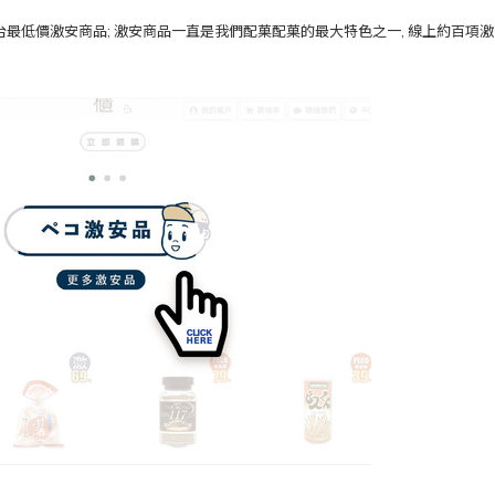
全台最低價激安商品; 激安商品一直是我們配菓配菓的最大特色之一, 線上約百項