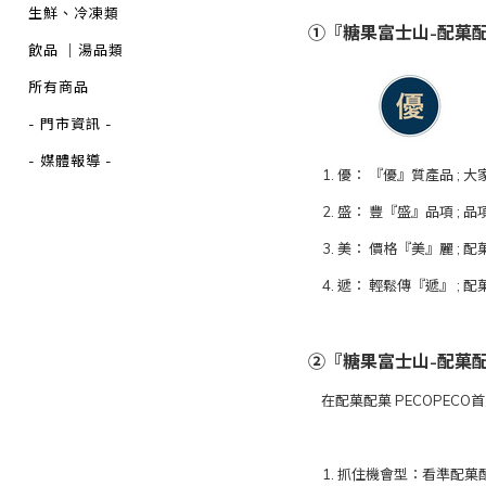
生鮮、冷凍類
①『糖果富士山-配菓配
飲品 ｜湯品類
所有商品
- 門市資訊 -
- 媒體報導 -
1. 優： 『優』質產品 ;
2. 盛： 豐『盛』品項 ;
3. 美： 價格『美』麗 ;
4. 遞： 輕鬆傳『遞』 ;
②『糖果富士山-配菓配
在配菓配菓 PECOPECO
1. 抓住機會型：看準配菓